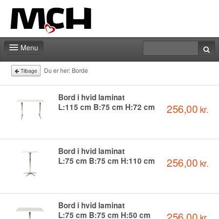
Menu
Messeshoppen
Du er her:
Borde
Tilbage
Praktiske informationer
Bord i hvid laminat
256,00
L:115 cm B:75 cm H:72 cm
kr.
Kontakt
Bord i hvid laminat
256,00
L:75 cm B:75 cm H:110 cm
kr.
Bord i hvid laminat
256,00
L:75 cm B:75 cm H:50 cm
kr.