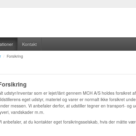
ationer
Kontakt
r
/
Forsikring
Forsikring
Alt udstyr/inventar som er lejet/lånt gennem MCH A/S holdes forsikret 
Udstillerens eget udstyr, materiel og varer er normalt ikke forsikret und
under messen. Vi anbefaler derfor, at udstiller tegner en transport- og u
tyveri, vandskader m.m.
Vi anbefaler, at du kontakter eget forsikringsselskab, hvis der måtte vær