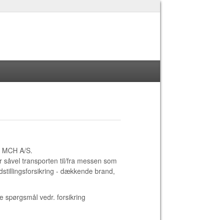
af MCH A/S.
er såvel transporten til/fra messen som
dstillingsforsikring - dækkende brand,
e spørgsmål vedr. forsikring