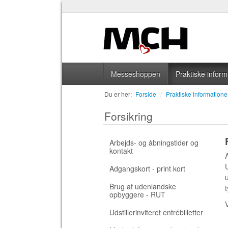
Messeshoppen
Praktiske inform
Du er her:
Forside
/
Praktiske informatione
Forsikring
Arbejds- og åbningstider og
kontakt
Adgangskort - print kort
Brug af udenlandske
opbyggere - RUT
Udstillerinviteret entrébilletter