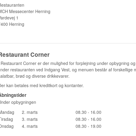
Restauranten
MCH Messecenter Herning
Vardevej 1
7400 Herning
Restaurant Corner
I Restaurant Corner er der mulighed for forplejning under opbygning 
finder restauranten ved Indgang Vest, og menuen består af forskellige 
salatbar, brød og diverse drikkevarer.
Der kan betales med kreditkort og kontanter.
Åbningstider
Under opbygningen
Mandag
2. marts
08.30 - 16.00
Tirsdag
3. marts
08.30 - 16.00
Onsdag
4. marts
08.30 - 19.00