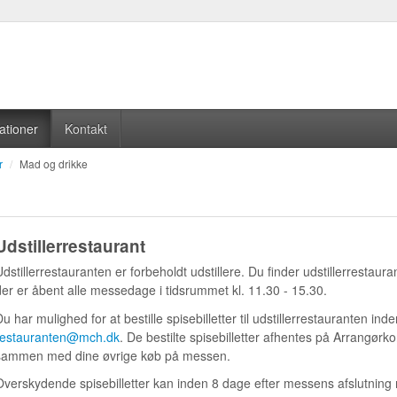
ationer
Kontakt
r
/
Mad og drikke
Udstillerrestaurant
dstillerrestauranten er forbeholdt udstillere. Du finder udstillerrestauran
der er åbent alle messedage i tidsrummet kl. 11.30 - 15.30.
Du har mulighed for at bestille spisebilletter til udstillerrestauranten i
restauranten@mch.dk
. De bestilte spisebilletter afhentes på Arrangørkon
sammen med dine øvrige køb på messen.
Overskydende spisebilletter kan inden 8 dage efter messens afslutning r