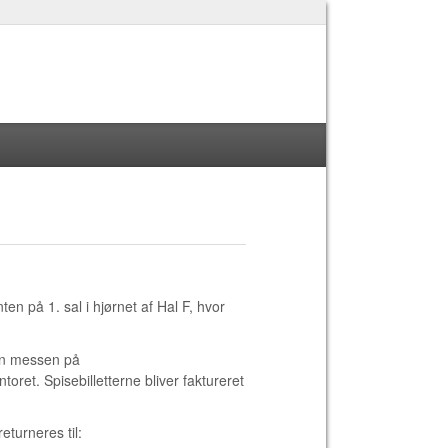
ten på 1. sal i hjørnet af Hal F, hvor
nden messen på
toret. Spisebilletterne bliver faktureret
eturneres til: