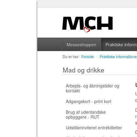
Messeshoppen
Praktiske inform
Du er her:
Forside
/
Praktiske informatione
Mad og drikke
Arbejds- og åbningstider og
kontakt
U
Adgangskort - print kort
Brug af udenlandske
opbyggere - RUT
Udstillerinviteret entrébilletter