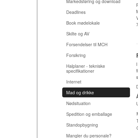
Markedsføring og download
Deadlines
Book mødelokale
Skilte og AV
Forsendelser til MCH
Forsikring
Halplaner - tekniske
specifikationer
Internet
Mad og drikke
Nødsituation
Spedition og emballage
Standopbygning
Mangler du personale?