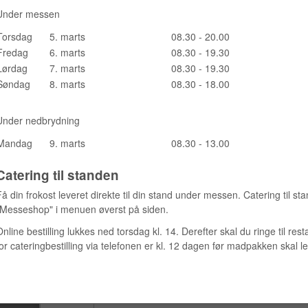
Under messen
Torsdag
5. marts
08.30 - 20.00
Fredag
6. marts
08.30 - 19.30
Lørdag
7. marts
08.30 - 19.30
Søndag
8. marts
08.30 - 18.00
Under nedbrydning
Mandag
9. marts
08.30 - 13.00
Catering til standen
Få din frokost leveret direkte til din stand under messen. Catering til st
"Messeshop" i menuen øverst på siden.
Online bestilling lukkes ned torsdag kl. 14. Derefter skal du ringe til 
for cateringbestilling via telefonen er kl. 12 dagen før madpakken skal l