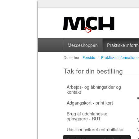
Messeshoppen
Praktiske inform
Du er her:
Forside
/
Praktiske informatione
Tak for din bestilling
Arbejds- og åbningstider og
kontakt
Adgangskort - print kort
Brug af udenlandske
opbyggere - RUT
V
Udstillerinviteret entrébilletter