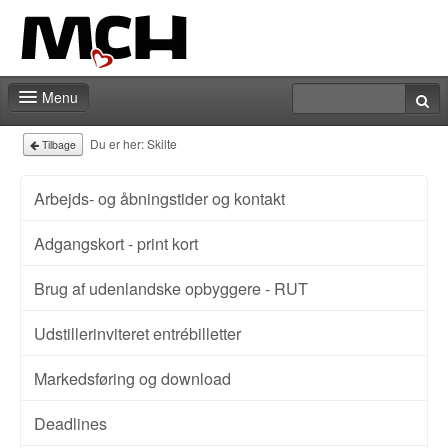
Menu
Messeshoppen
Du er her:
Skilte
Tilbage
Praktiske informationer
Arbejds- og åbningstider og kontakt
Kontakt
Adgangskort - print kort
Brug af udenlandske opbyggere - RUT
Udstillerinviteret entrébilletter
Markedsføring og download
Deadlines